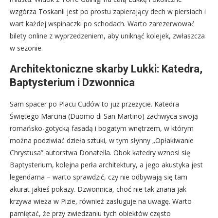
wzgórza Toskanii jest po prostu zapierający dech w piersiach i
wart każdej wspinaczki po schodach. Warto zarezerwować
bilety online z wyprzedzeniem, aby uniknąć kolejek, zwłaszcza
w sezonie.
Architektoniczne skarby Lukki: Katedra,
Baptysterium i Dzwonnica
Sam spacer po Placu Cudów to już przeżycie. Katedra
Świętego Marcina (Duomo di San Martino) zachwyca swoją
romańsko-gotycką fasadą i bogatym wnętrzem, w którym
można podziwiać dzieła sztuki, w tym słynny „Opłakiwanie
Chrystusa” autorstwa Donatella. Obok katedry wznosi się
Baptysterium, kolejna perła architektury, a jego akustyka jest
legendarna – warto sprawdzić, czy nie odbywają się tam
akurat jakieś pokazy. Dzwonnica, choć nie tak znana jak
krzywa wieża w Pizie, również zasługuje na uwagę. Warto
pamiętać, że przy zwiedzaniu tych obiektów często