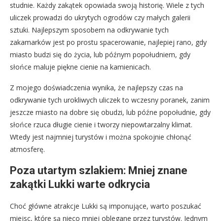
studnie. Każdy zakątek opowiada swoją historię. Wiele z tych
uliczek prowadzi do ukrytych ogrodów czy małych galerii
sztuki. Najlepszym sposobem na odkrywanie tych
zakamarków jest po prostu spacerowanie, najlepiej rano, gdy
miasto budzi się do życia, lub późnym popołudniem, gdy
słońce maluje piękne cienie na kamienicach.
Z mojego doświadczenia wynika, że najlepszy czas na
odkrywanie tych urokliwych uliczek to wczesny poranek, zanim
jeszcze miasto na dobre się obudzi, lub późne popołudnie, gdy
słońce rzuca długie cienie i tworzy niepowtarzalny klimat.
Wtedy jest najmniej turystów i można spokojnie chłonąć
atmosferę.
Poza utartym szlakiem: Mniej znane
zakątki Lukki warte odkrycia
Choć główne atrakcje Lukki są imponujące, warto poszukać
miejsc, które są nieco mniej oblegane przez turystów. Jednym