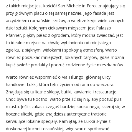
z takich miejsc jest kościół San Michele in Foro, znajdujący się
przy głównym placu o tej samej nazwie. Jego fasada jest
arcydziełem romańskiej rzeźby, a wnętrze kryje wiele cennych
dzieł sztuki. Kolejnym ciekawym miejscem jest Palazzo
Pfanner, piękny pałac z ogrodem, który można zwiedzać. Jest
to idealne miejsce na chwilę wytchnienia od miejskiego
zgiełku, z pięknymi widokami i spokojną atmosferą. Warto
również poszukać mniejszych, lokalnych targów, gdzie można
kupić świeże produkty i poczuć codzienne życie mieszkańców.
Warto również wspomnieć o Via Fillungo, głównej ulicy
handlowej Lukki, która tętni życiem od rana do wieczora.
Znajdują się tu liczne sklepy, butiki, kawiarnie i restauracje.
Choć bywa tu tłoczno, warto przejść się nią, aby poczuć puls
miasta. Jeśli szukasz czegoś bardziej spokojnego, skieruj się w
boczne uliczki, gdzie znajdziesz autentyczne trattorie
serwujące lokalne specjały. Pamiętaj, że Lukka słynie z
doskonałej kuchni toskańskiej, więc warto spróbować