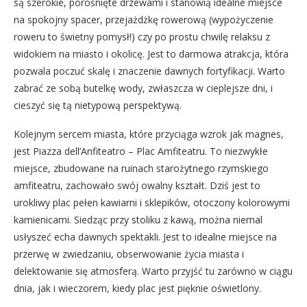
są szerokie, porośnięte drzewami i stanowią idealne miejsce
na spokojny spacer, przejażdżkę rowerową (wypożyczenie
roweru to świetny pomysł!) czy po prostu chwilę relaksu z
widokiem na miasto i okolicę. Jest to darmowa atrakcja, która
pozwala poczuć skalę i znaczenie dawnych fortyfikacji. Warto
zabrać ze sobą butelkę wody, zwłaszcza w cieplejsze dni, i
cieszyć się tą nietypową perspektywą.
Kolejnym sercem miasta, które przyciąga wzrok jak magnes,
jest Piazza dell’Anfiteatro – Plac Amfiteatru. To niezwykłe
miejsce, zbudowane na ruinach starożytnego rzymskiego
amfiteatru, zachowało swój owalny kształt. Dziś jest to
urokliwy plac pełen kawiarni i sklepików, otoczony kolorowymi
kamienicami. Siedząc przy stoliku z kawą, można niemal
usłyszeć echa dawnych spektakli. Jest to idealne miejsce na
przerwę w zwiedzaniu, obserwowanie życia miasta i
delektowanie się atmosferą. Warto przyjść tu zarówno w ciągu
dnia, jak i wieczorem, kiedy plac jest pięknie oświetlony.