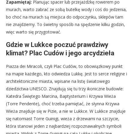
Zapamiętaj:
Planując spacer lub przejażdżkę rowerem po
murach, warto zabrać ze sobą butelkę wody i coś do jedzenia,
bo choć na murach są miejsca do odpoczynku, sklepów tam
nie znajdziemy. To świetny sposób na spędzenie kilku godzin,
więc warto się przygotować.
Gdzie w Lukkce poczuć prawdziwy
klimat? Plac Cudów i jego arcydzieła
Piazza dei Miracoli, czyli Plac Cudów, to obowiązkowy punkt
na mapie każdego, kto odwiedza Lukkę. Jest to serce religijne i
architektoniczne miasta, wpisane na listę światowego
dziedzictwa UNESCO. Znajdują się tu trzy ikoniczne budowle:
Katedra Świętego Marcina, Baptysterium i Krzywa Wieża
(Torre Pendente), choć trzeba pamiętać, że słynna Krzywa
Wieża znajduje się w Pizie, a nie w Lukkce. W Lukkce znajduje
się natomiast Torre Guinigi, wieża z drzewami na szczycie,
która stanowi jeden z najbardziej rozpoznawalnych symboli
miasta. Widok z Torre Guinigi na całą Lukkę i okoliczne