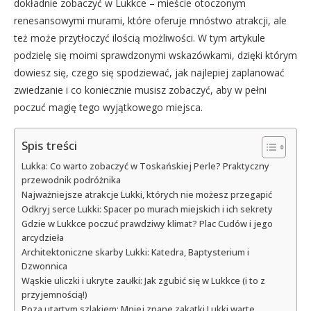
dokładnie zobaczyć w Lukkce – mieście otoczonym
renesansowymi murami, które oferuje mnóstwo atrakcji, ale
też może przytłoczyć ilością możliwości. W tym artykule
podzielę się moimi sprawdzonymi wskazówkami, dzięki którym
dowiesz się, czego się spodziewać, jak najlepiej zaplanować
zwiedzanie i co koniecznie musisz zobaczyć, aby w pełni
poczuć magię tego wyjątkowego miejsca.
Spis treści
Lukka: Co warto zobaczyć w Toskańskiej Perle? Praktyczny
przewodnik podróżnika
Najważniejsze atrakcje Lukki, których nie możesz przegapić
Odkryj serce Lukki: Spacer po murach miejskich i ich sekrety
Gdzie w Lukkce poczuć prawdziwy klimat? Plac Cudów i jego
arcydzieła
Architektoniczne skarby Lukki: Katedra, Baptysterium i
Dzwonnica
Wąskie uliczki i ukryte zaułki: Jak zgubić się w Lukkce (i to z
przyjemnością!)
Poza utartym szlakiem: Mniej znane zakątki Lukki warte