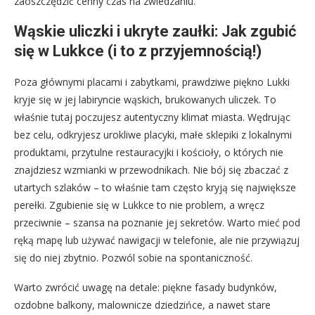
zaoszczędzić cenny czas na zwiedzaniu.
Wąskie uliczki i ukryte zaułki: Jak zgubić
się w Lukkce (i to z przyjemnością!)
Poza głównymi placami i zabytkami, prawdziwe piękno Lukki
kryje się w jej labiryncie wąskich, brukowanych uliczek. To
właśnie tutaj poczujesz autentyczny klimat miasta. Wędrując
bez celu, odkryjesz urokliwe placyki, małe sklepiki z lokalnymi
produktami, przytulne restauracyjki i kościoły, o których nie
znajdziesz wzmianki w przewodnikach. Nie bój się zbaczać z
utartych szlaków – to właśnie tam często kryją się największe
perełki. Zgubienie się w Lukkce to nie problem, a wręcz
przeciwnie – szansa na poznanie jej sekretów. Warto mieć pod
ręką mapę lub używać nawigacji w telefonie, ale nie przywiązuj
się do niej zbytnio. Pozwól sobie na spontaniczność.
Warto zwrócić uwagę na detale: piękne fasady budynków,
ozdobne balkony, malownicze dziedzińce, a nawet stare