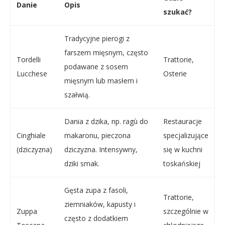
Danie
Opis
szukać?
Tradycyjne pierogi z
farszem mięsnym, często
Tordelli
Trattorie,
podawane z sosem
Lucchese
Osterie
mięsnym lub masłem i
szałwią.
Dania z dzika, np. ragù do
Restauracje
Cinghiale
makaronu, pieczona
specjalizujące
(dziczyzna)
dziczyzna. Intensywny,
się w kuchni
dziki smak.
toskańskiej
Gęsta zupa z fasoli,
Trattorie,
ziemniaków, kapusty i
Zuppa
szczególnie w
często z dodatkiem