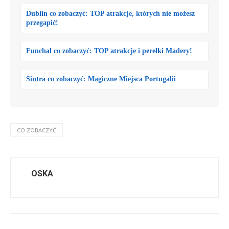
Dublin co zobaczyć: TOP atrakcje, których nie możesz
przegapić!
Funchal co zobaczyć: TOP atrakcje i perełki Madery!
Sintra co zobaczyć: Magiczne Miejsca Portugalii
CO ZOBACZYĆ
OSKA