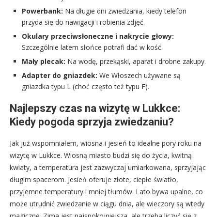
Powerbank:
Na długie dni zwiedzania, kiedy telefon
przyda się do nawigacji i robienia zdjęć.
Okulary przeciwsłoneczne i nakrycie głowy:
Szczególnie latem słońce potrafi dać w kość.
Mały plecak:
Na wodę, przekąski, aparat i drobne zakupy.
Adapter do gniazdek:
We Włoszech używane są
gniazdka typu L (choć często też typu F).
Najlepszy czas na wizytę w Lukkce:
Kiedy pogoda sprzyja zwiedzaniu?
Jak już wspomniałem, wiosna i jesień to idealne pory roku na
wizytę w Lukkce. Wiosną miasto budzi się do życia, kwitną
kwiaty, a temperatura jest zazwyczaj umiarkowana, sprzyjając
długim spacerom. Jesień oferuje złote, ciepłe światło,
przyjemne temperatury i mniej tłumów. Lato bywa upalne, co
może utrudnić zwiedzanie w ciągu dnia, ale wieczory są wtedy
magiczne. Zima jest najspokojniejsza, ale trzeba liczyć się z