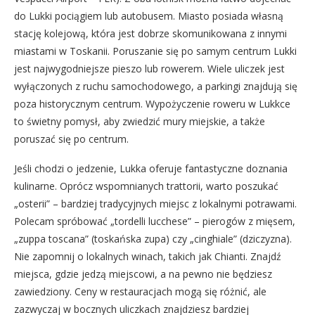
do Lukki pociągiem lub autobusem. Miasto posiada własną
stację kolejową, która jest dobrze skomunikowana z innymi
miastami w Toskanii. Poruszanie się po samym centrum Lukki
jest najwygodniejsze pieszo lub rowerem. Wiele uliczek jest
wyłączonych z ruchu samochodowego, a parkingi znajdują się
poza historycznym centrum. Wypożyczenie roweru w Lukkce
to świetny pomysł, aby zwiedzić mury miejskie, a także
poruszać się po centrum.
Jeśli chodzi o jedzenie, Lukka oferuje fantastyczne doznania
kulinarne. Oprócz wspomnianych trattorii, warto poszukać
„osterii” – bardziej tradycyjnych miejsc z lokalnymi potrawami.
Polecam spróbować „tordelli lucchese” – pierogów z mięsem,
„zuppa toscana” (toskańska zupa) czy „cinghiale” (dziczyzna).
Nie zapomnij o lokalnych winach, takich jak Chianti. Znajdź
miejsca, gdzie jedzą miejscowi, a na pewno nie będziesz
zawiedziony. Ceny w restauracjach mogą się różnić, ale
zazwyczaj w bocznych uliczkach znajdziesz bardziej