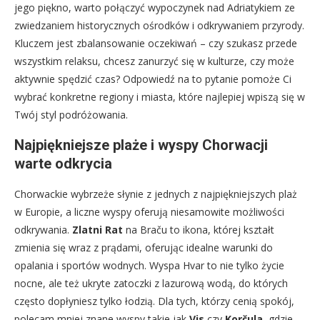
jego piękno, warto połączyć wypoczynek nad Adriatykiem ze
zwiedzaniem historycznych ośrodków i odkrywaniem przyrody.
Kluczem jest zbalansowanie oczekiwań – czy szukasz przede
wszystkim relaksu, chcesz zanurzyć się w kulturze, czy może
aktywnie spędzić czas? Odpowiedź na to pytanie pomoże Ci
wybrać konkretne regiony i miasta, które najlepiej wpiszą się w
Twój styl podróżowania.
Najpiękniejsze plaże i wyspy Chorwacji
warte odkrycia
Chorwackie wybrzeże słynie z jednych z najpiękniejszych plaż
w Europie, a liczne wyspy oferują niesamowite możliwości
odkrywania.
Zlatni Rat
na Braču to ikona, której kształt
zmienia się wraz z prądami, oferując idealne warunki do
opalania i sportów wodnych. Wyspa Hvar to nie tylko życie
nocne, ale też ukryte zatoczki z lazurową wodą, do których
często dopłyniesz tylko łodzią. Dla tych, którzy cenią spokój,
polecam mniej znane wyspy takie jak
Vis
czy
Korčula
, gdzie