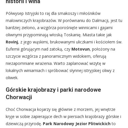
historii i wina
Półwysep Istryjski to raj dla smakoszy i miłośników
malowniczych krajobrazów. W porównaniu do Dalmacji, jest tu
bardziej zielono, a wzgórza porośnięte winnicami i gajami
oliwnymi przypominają włoską Toskanię. Miasta takie jak
Rovinj
, z jego wąskimi, brukowanymi uliczkami i kościołem św.
Eufemii górującym nad zatoką, czy
Motovun
, położony na
szczycie wzgórza z panoramicznym widokiem, oferują
niezapomniane wrażenia. Warto zaplanować wizytę w
lokalnych winiarniach i spróbować słynnej istryjskiej oliwy z
oliwek.
Górskie krajobrazy i parki narodowe
Chorwacji
Choć Chorwacja kojarzy się głównie z morzem, jej wnętrze
kryje w sobie zapierające dech w piersiach krajobrazy górskie i
dziewiczą przyrodę.
Park Narodowy Jezior Plitwickich
to