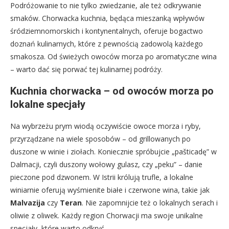
Podróżowanie to nie tylko zwiedzanie, ale też odkrywanie
smaków. Chorwacka kuchnia, będąca mieszanką wpływów
śródziemnomorskich i kontynentalnych, oferuje bogactwo
doznań kulinarnych, które z pewnością zadowolą każdego
smakosza. Od świeżych owoców morza po aromatyczne wina
– warto dać się porwać tej kulinarnej podróży.
Kuchnia chorwacka – od owoców morza po
lokalne specjały
Na wybrzeżu prym wiodą oczywiście owoce morza i ryby,
przyrządzane na wiele sposobów – od grillowanych po
duszone w winie i ziołach. Koniecznie spróbujcie „pašticadę” w
Dalmacji, czyli duszony wołowy gulasz, czy „peku” – danie
pieczone pod dzwonem. W Istrii królują trufle, a lokalne
winiarnie oferują wyśmienite białe i czerwone wina, takie jak
Malvazija
czy
Teran
. Nie zapomnijcie też o lokalnych serach i
oliwie z oliwek. Każdy region Chorwacji ma swoje unikalne
specjały, które warto odkryć.