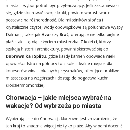
miasta – wybór potrafi być przytłaczający. Jeśli zastanawiasz
się, gdzie skierować swoje kroki, powiem wprost: warto
postawić na różnorodność. Dla miłośników słońca i
krystalicznie czystej wody obowiązkowe są południowe wyspy
Dalmacji, takie jak
Hvar
czy
Brač
, oferujące nie tylko piękne
plaże, ale i tętniące życiem miasteczka. Z kolei ci, którzy
szukają historii i architektury, powinni skierować się do
Dubrownika
i
Splitu
, gdzie każdy kamień opowiada wieki
opowieści. Istra na północy to z kolei idealne miejsce dla
koneserów wina i lokalnych przysmaków, oferujące urokliwe
miasteczka na wzgórzach i dostęp do bogactwa kuchni
śródziemnomorskiej.
Chorwacja – jakie miejsca wybrać na
wakacje? Od wybrzeża po miasta
Wybierając się do Chorwacji, kluczowe jest zrozumienie, że
ten kraj to znacznie więcej niż tylko plaże. Aby w pełni docenić