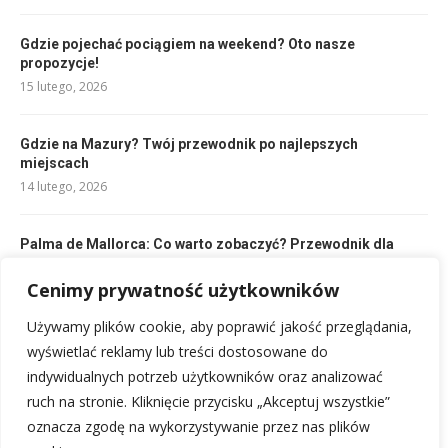
Gdzie pojechać pociągiem na weekend? Oto nasze
propozycje!
15 lutego, 2026
Gdzie na Mazury? Twój przewodnik po najlepszych
miejscach
14 lutego, 2026
Palma de Mallorca: Co warto zobaczyć? Przewodnik dla
każdego!
14 lutego, 2026
Cenimy prywatność użytkowników
Używamy plików cookie, aby poprawić jakość przeglądania,
Gdzie na urlop w styczniu? Najlepsze kierunki dla każdego
wyświetlać reklamy lub treści dostosowane do
15 lutego, 2026
indywidualnych potrzeb użytkowników oraz analizować
ruch na stronie. Kliknięcie przycisku „Akceptuj wszystkie”
oznacza zgodę na wykorzystywanie przez nas plików