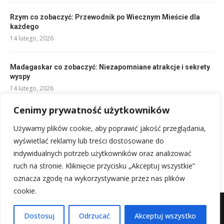
Rzym co zobaczyć: Przewodnik po Wiecznym Mieście dla
każdego
14 lutego, 2026
Madagaskar co zobaczyć: Niezapomniane atrakcje i sekrety
wyspy
14 lutego, 2026
Cenimy prywatność użytkowników
Sen o szefie na pokładzie? Co to
oznacza dla żeglarza?
Używamy plików cookie, aby poprawić jakość przeglądania,
19 maja, 2026
wyświetlać reklamy lub treści dostosowane do
indywidualnych potrzeb użytkowników oraz analizować
ruch na stronie. Kliknięcie przycisku „Akceptuj wszystkie”
oznacza zgodę na wykorzystywanie przez nas plików
cookie.
Mapa witryny
Kontakt z nami
Dostosuj
Odrzucać
Akceptuj wszystko
@2025 - Wszystkie prawa zastrzeżone.