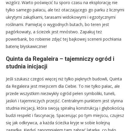
wzgórz. Warto poświęcić tu sporo czasu na eksplorację nie
tylko samego pałacu, ale też otaczającego go parku z licznymi
ukrytymi zakątkami, tarasami widokowymi i egzotycznymi
roślinami. Pamiętaj o wygodnych butach, bo teren jest
pagórkowaty, a ścieżek jest mnóstwo. Zapakuj też
powerbank, bo robienie zdjęć tej bajkowej scenerii pochłania
baterię błyskawicznie!
Quinta da Regaleira – tajemniczy ogród i
studnia inicjacji
Jeśli szukasz czegoś więcej niż tylko pięknych budowli, Quinta
da Regaleira jest miejscem dla Ciebie. To nie tylko pałac, ale
przede wszystkim niezwykły ogród pełen symboliki, tuneli,
jaskiń i tajemniczych przejść. Centralnym punktem jest słynna
studnia inicjacji, która swoją spiralną konstrukcją i głębokością
budzi respekt i fascynację. Spacerując po tym miejscu, czujesz
się jak odkrywca, a każda ścieżka kryje w sobie kolejną
zagadkę. Kiedyś zapomniałem tam zabrać latarkę, co było