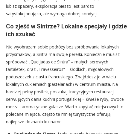
lubisz spacery, eksploracja pieszo jest bardzo
satysfakcjonująca, ale wymaga dobrej kondycji.
Co zjeść w Sintrze? Lokalne specjały i gdzie
ich szukać
Nie wyobrażam sobie podróży bez spróbowania lokalnych
przysmaków, a Sintra ma swoje perełki. Koniecznie musisz
spróbować „Queijadas de Sintra” – małych serowych
tartaletek, oraz „Travesseiros” – słodkich, migdałowych
poduszeczek z ciasta francuskiego. Znajdziesz je w wielu
lokalnych cukierniach (pastelariach) w centrum miasta. Na
bardziej pełny posiłek, poszukaj tradycyjnych restauracji
serwujących dania kuchni portugalskiej – świeże ryby, owoce
morza i aromatyczne gulasze. Warto zapytać miejscowych o
polecane miejsca, często te mniej turystyczne oferują
najlepsze doznania kulinarne.
Queijadas de Sintra
: Małe, okrągłe babeczki serowe.