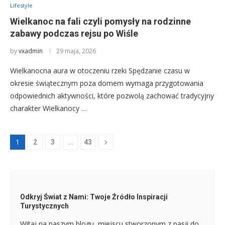
Lifestyle
Wielkanoc na fali czyli pomysły na rodzinne
zabawy podczas rejsu po Wiśle
by
vxadmin
29 maja, 2026
Wielkanocna aura w otoczeniu rzeki Spędzanie czasu w
okresie świątecznym poza domem wymaga przygotowania
odpowiednich aktywności, które pozwolą zachować tradycyjny
charakter Wielkanocy …
1
…
2
3
43
Odkryj Świat z Nami: Twoje Źródło Inspiracji
Turystycznych
Witaj na naszym blogu, miejscu stworzonym z pasji do