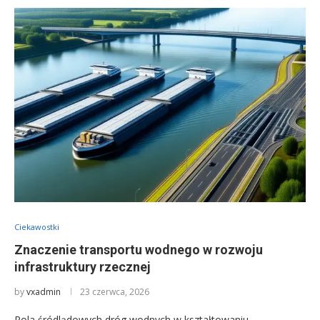
Ciekawostki
Znaczenie transportu wodnego w rozwoju
infrastruktury rzecznej
by
vxadmin
23 czerwca, 2026
Rola śródlądowych dróg wodnych w kształtowaniu