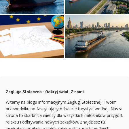
strukturze komunikacyjnej
dla rozwoju infrastruktury
metropolii
miejskiej
Jak sprawdzić wiedzę dziecka
o Europie? Quiz o państwach i
Historia i rozwój transportu
stolicach
wodnego na Wiśle w Warszawie
Żegluga Stołeczna - Odkryj świat. Z nami.
Witamy na blogu informacyjnym Żeglugi Stołecznej, Twoim
przewodniku po fascynującym świecie turystyki wodnej. Nasza
strona to skarbnica wiedzy dla wszystkich miłośników przygód,
relaksu i odkrywania nowych zakątków. Znajdziesz tu
inspirujące artykuły o najpiękniejszych trasach wodnych,