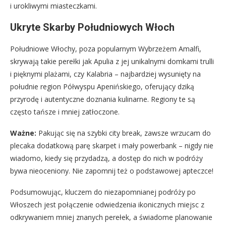
i urokliwymi miasteczkami.
Ukryte Skarby Południowych Włoch
Południowe Włochy, poza popularnym Wybrzeżem Amalfi,
skrywają takie perełki jak Apulia z jej unikalnymi domkami trulli
i pięknymi plażami, czy Kalabria – najbardziej wysunięty na
południe region Półwyspu Apenińskiego, oferujący dziką
przyrodę i autentyczne doznania kulinarne. Regiony te są
często tańsze i mniej zatłoczone.
Ważne:
Pakując się na szybki city break, zawsze wrzucam do
plecaka dodatkową parę skarpet i mały powerbank – nigdy nie
wiadomo, kiedy się przydadzą, a dostęp do nich w podróży
bywa nieoceniony. Nie zapomnij też o podstawowej apteczce!
Podsumowując, kluczem do niezapomnianej podróży po
Włoszech jest połączenie odwiedzenia ikonicznych miejsc z
odkrywaniem mniej znanych perełek, a świadome planowanie