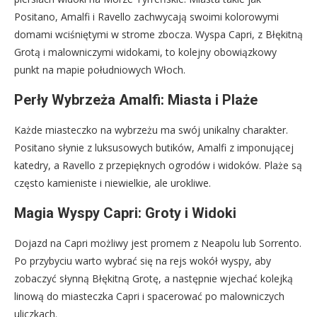
Positano, Amalfi i Ravello zachwycają swoimi kolorowymi
domami wciśniętymi w strome zbocza. Wyspa Capri, z Błękitną
Grotą i malowniczymi widokami, to kolejny obowiązkowy
punkt na mapie południowych Włoch.
Perły Wybrzeża Amalfi: Miasta i Plaże
Każde miasteczko na wybrzeżu ma swój unikalny charakter.
Positano słynie z luksusowych butików, Amalfi z imponującej
katedry, a Ravello z przepięknych ogrodów i widoków. Plaże są
często kamieniste i niewielkie, ale urokliwe.
Magia Wyspy Capri: Groty i Widoki
Dojazd na Capri możliwy jest promem z Neapolu lub Sorrento.
Po przybyciu warto wybrać się na rejs wokół wyspy, aby
zobaczyć słynną Błękitną Grotę, a następnie wjechać kolejką
linową do miasteczka Capri i spacerować po malowniczych
uliczkach.