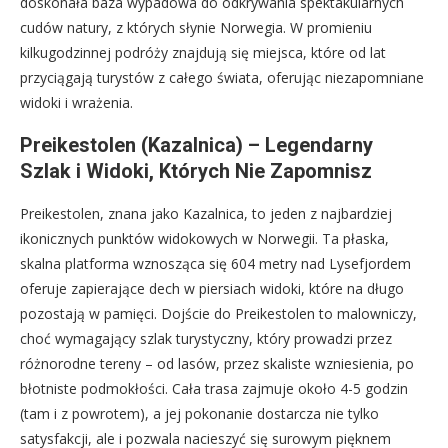
doskonała baza wypadowa do odkrywania spektakularnych
cudów natury, z których słynie Norwegia. W promieniu
kilkugodzinnej podróży znajdują się miejsca, które od lat
przyciągają turystów z całego świata, oferując niezapomniane
widoki i wrażenia.
Preikestolen (Kazalnica) – Legendarny
Szlak i Widoki, Których Nie Zapomnisz
Preikestolen, znana jako Kazalnica, to jeden z najbardziej
ikonicznych punktów widokowych w Norwegii. Ta płaska,
skalna platforma wznosząca się 604 metry nad Lysefjordem
oferuje zapierające dech w piersiach widoki, które na długo
pozostają w pamięci. Dojście do Preikestolen to malowniczy,
choć wymagający szlak turystyczny, który prowadzi przez
różnorodne tereny – od lasów, przez skaliste wzniesienia, po
błotniste podmokłości. Cała trasa zajmuje około 4-5 godzin
(tam i z powrotem), a jej pokonanie dostarcza nie tylko
satysfakcji, ale i pozwala nacieszyć się surowym pięknem