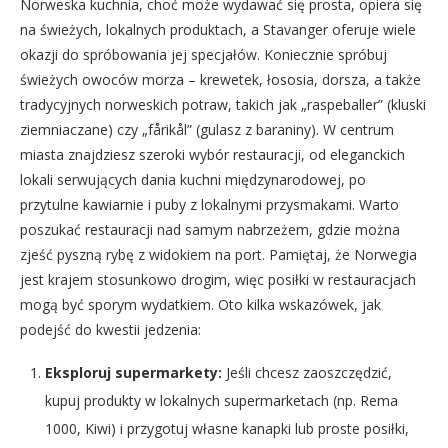
Norweska kuchnia, choć może wydawać się prosta, opiera się
na świeżych, lokalnych produktach, a Stavanger oferuje wiele
okazji do spróbowania jej specjałów. Koniecznie spróbuj
świeżych owoców morza – krewetek, łososia, dorsza, a także
tradycyjnych norweskich potraw, takich jak „raspeballer” (kluski
ziemniaczane) czy „fårikål” (gulasz z baraniny). W centrum
miasta znajdziesz szeroki wybór restauracji, od eleganckich
lokali serwujących dania kuchni międzynarodowej, po
przytulne kawiarnie i puby z lokalnymi przysmakami. Warto
poszukać restauracji nad samym nabrzeżem, gdzie można
zjeść pyszną rybę z widokiem na port. Pamiętaj, że Norwegia
jest krajem stosunkowo drogim, więc posiłki w restauracjach
mogą być sporym wydatkiem. Oto kilka wskazówek, jak
podejść do kwestii jedzenia:
Eksploruj supermarkety:
Jeśli chcesz zaoszczędzić,
kupuj produkty w lokalnych supermarketach (np. Rema
1000, Kiwi) i przygotuj własne kanapki lub proste posiłki,