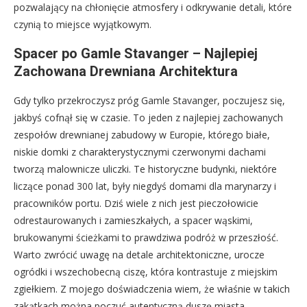
pozwalający na chłonięcie atmosfery i odkrywanie detali, które
czynią to miejsce wyjątkowym.
Spacer po Gamle Stavanger – Najlepiej
Zachowana Drewniana Architektura
Gdy tylko przekroczysz próg Gamle Stavanger, poczujesz się,
jakbyś cofnął się w czasie. To jeden z najlepiej zachowanych
zespołów drewnianej zabudowy w Europie, którego białe,
niskie domki z charakterystycznymi czerwonymi dachami
tworzą malownicze uliczki. Te historyczne budynki, niektóre
liczące ponad 300 lat, były niegdyś domami dla marynarzy i
pracowników portu. Dziś wiele z nich jest pieczołowicie
odrestaurowanych i zamieszkałych, a spacer wąskimi,
brukowanymi ścieżkami to prawdziwa podróż w przeszłość.
Warto zwrócić uwagę na detale architektoniczne, urocze
ogródki i wszechobecną ciszę, która kontrastuje z miejskim
zgiełkiem. Z mojego doświadczenia wiem, że właśnie w takich
zakątkach można poczuć autentyczną duszę miasta.