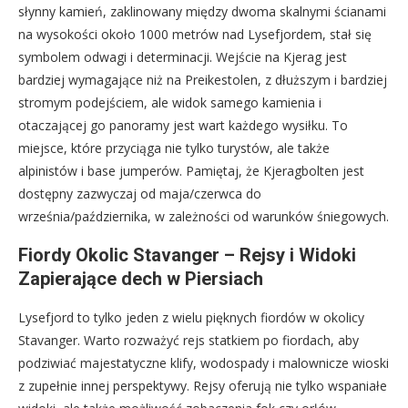
słynny kamień, zaklinowany między dwoma skalnymi ścianami
na wysokości około 1000 metrów nad Lysefjordem, stał się
symbolem odwagi i determinacji. Wejście na Kjerag jest
bardziej wymagające niż na Preikestolen, z dłuższym i bardziej
stromym podejściem, ale widok samego kamienia i
otaczającej go panoramy jest wart każdego wysiłku. To
miejsce, które przyciąga nie tylko turystów, ale także
alpinistów i base jumperów. Pamiętaj, że Kjeragbolten jest
dostępny zazwyczaj od maja/czerwca do
września/października, w zależności od warunków śniegowych.
Fiordy Okolic Stavanger – Rejsy i Widoki
Zapierające dech w Piersiach
Lysefjord to tylko jeden z wielu pięknych fiordów w okolicy
Stavanger. Warto rozważyć rejs statkiem po fiordach, aby
podziwiać majestatyczne klify, wodospady i malownicze wioski
z zupełnie innej perspektywy. Rejsy oferują nie tylko wspaniałe