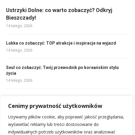
Ustrzyki Dolne: co warto zobaczyć? Odkryj
Bieszczady!
14 lutego, 2026
Lukka co zobaczyć: TOP atrakcje i inspiracje na wyjazd
14 lutego, 2026
Seul co zobaczyć: Twój przewodnik po koreańskim stylu
życia
14 lutego, 2026
Piza co zobaczyć: Niezbędnik podróżnika po Toskanii
14 lutego, 2026
Cenimy prywatność użytkowników
Używamy plików cookie, aby poprawić jakość przeglądania,
Czy w Iraku jest bezpiecznie? Fakty i opinie podróżników
wyświetlać reklamy lub treści dostosowane do
21 lutego, 2026
indywidualnych potrzeb użytkowników oraz analizować