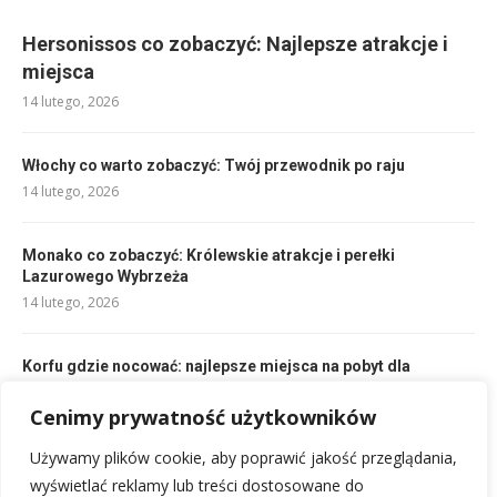
Hersonissos co zobaczyć: Najlepsze atrakcje i
miejsca
14 lutego, 2026
Włochy co warto zobaczyć: Twój przewodnik po raju
14 lutego, 2026
Monako co zobaczyć: Królewskie atrakcje i perełki
Lazurowego Wybrzeża
14 lutego, 2026
Korfu gdzie nocować: najlepsze miejsca na pobyt dla
każdego
24 lutego, 2026
Cenimy prywatność użytkowników
Używamy plików cookie, aby poprawić jakość przeglądania,
Gdzie na podróż poślubną? Idealne miejsca dla Was!
wyświetlać reklamy lub treści dostosowane do