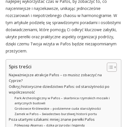
najlepiej wykorzystać czas w Pafos, by zobaczyć to, co
najcenniejsze i najciekawsze, unikając jednocześnie
rozczarowań i niepotrzebnego chaosu w harmonogramie. W
tym artykule podzielę się sprawdzonymi poradami i osobistymi
doświadczeniami, które pomogą Ci odkryć kluczowe zabytki,
ukryte perełki oraz praktyczne aspekty organizacji podróży,
dzięki czemu Twoja wizyta w Pafos będzie niezapomnianym
przeżyciem.
Spis treści
Najważniejsze atrakcje Pafos – co musisz zobaczyć na
Cyprze?
Odkryj historyczne dziedzictwo Pafos: od starożytności po
współczesność
Park Archeologiczny w Pafos – skarbnica rzymskich mozaik i
antycznych budowli
Grobowce Królewskie – podziemne cuda starożytności
Zamek w Pafos – świadectwo burzliwej historii portu
Poza utartymi szlakami: mniej znane perełki Pafos
Półwysep Akamas – dzika przyroda i legendy