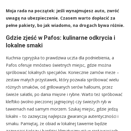
Moja rada na początek: jeśli wynajmujesz auto, zwróć
uwagę na ubezpieczenie. Czasem warto dopłacić za
pełne pakiety, bo jak wiadomo, na drogach bywa różnie.
Gdzie zjeść w Pafos: kulinarne odkrycia i
lokalne smaki
Kuchnia cypryjska to prawdziwa uczta dla podniebienia, a
Pafos oferuje mnóstwo świetnych miejsc, gdzie można
spróbować lokalnych specjałów. Koniecznie zamów meze –
zestaw małych przystawek, który pozwala spróbować wielu
różnych smaków, od grillowanych serów halloumi, przez
świeże sałatki, po dania mięsne i rybne. Warto też spróbować
kleftiko (wolno pieczonej jagnięciny) czy świeżych ryb w
tawernach nad samym morzem. Szukaj miejsc, gdzie jedzą
lokalni – to zazwyczaj najlepsza gwarancja autentyczności i
smaku. Pamiętaj, że obiad w lokalnej tawernie będzie
zazwyczaj tańszy i bardziej klimatyczny niż w restauracjach