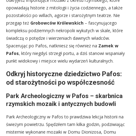
odkryjesz imponujące mozaiki z okresu rzymskiego, które
opowiadają historie z mitologii i życia codziennego, a także
pozostałości po willach, agorze i starożytnym teatrze. Nie
przegap też
Grobowców Królewskich
– fascynującego
kompleksu podziemnych nekropolii wykutych w skale, które
świadczą o potędze i wierzeniach dawnych władców.
Spacerując po Pafos, natkniesz się również na
Zamek w
Pafos
, który niegdyś strzegł portu, a dziś stanowi wspaniały
punkt widokowy i miejsce wielu wydarzeń kulturalnych.
Odkryj historyczne dziedzictwo Pafos:
od starożytności po współczesność
Park Archeologiczny w Pafos – skarbnica
rzymskich mozaik i antycznych budowli
Park Archeologiczny w Pafos to prawdziwa lekcja historii na
świeżym powietrzu. Spędziłem tam kilka godzin, podziwiając
misternie wykonane mozaiki w Domu Dionizosa, Domu