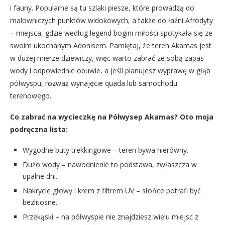
i fauny. Popularne są tu szlaki piesze, które prowadzą do
malowniczych punktów widokowych, a także do łaźni Afrodyty
– miejsca, gdzie według legend bogini miłości spotykała się ze
swoim ukochanym Adonisem. Pamiętaj, że teren Akamas jest
w dużej mierze dziewiczy, więc warto zabrać ze sobą zapas
wody i odpowiednie obuwie, a jeśli planujesz wyprawę w głąb
półwyspu, rozważ wynajęcie quada lub samochodu
terenowego.
Co zabrać na wycieczkę na Półwysep Akamas? Oto moja
podręczna lista:
Wygodne buty trekkingowe – teren bywa nierówny.
Dużo wody – nawodnienie to podstawa, zwłaszcza w
upalne dni.
Nakrycie głowy i krem z filtrem UV – słońce potrafi być
bezlitosne.
Przekąski – na półwyspie nie znajdziesz wielu miejsc z