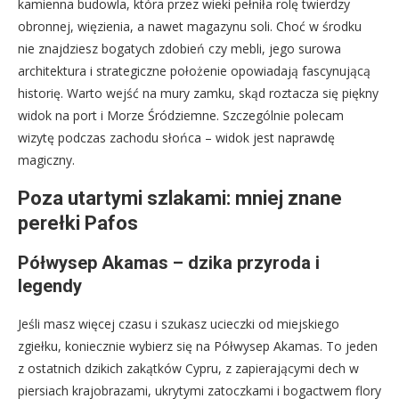
kamienna budowla, która przez wieki pełniła rolę twierdzy
obronnej, więzienia, a nawet magazynu soli. Choć w środku
nie znajdziesz bogatych zdobień czy mebli, jego surowa
architektura i strategiczne położenie opowiadają fascynującą
historię. Warto wejść na mury zamku, skąd roztacza się piękny
widok na port i Morze Śródziemne. Szczególnie polecam
wizytę podczas zachodu słońca – widok jest naprawdę
magiczny.
Poza utartymi szlakami: mniej znane
perełki Pafos
Półwysep Akamas – dzika przyroda i
legendy
Jeśli masz więcej czasu i szukasz ucieczki od miejskiego
zgiełku, koniecznie wybierz się na Półwysep Akamas. To jeden
z ostatnich dzikich zakątków Cypru, z zapierającymi dech w
piersiach krajobrazami, ukrytymi zatoczkami i bogactwem flory