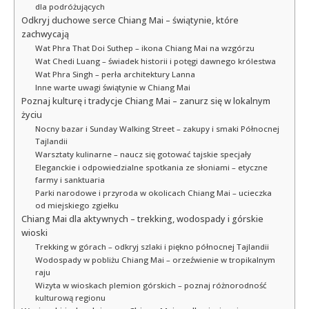
dla podróżujących
Odkryj duchowe serce Chiang Mai – świątynie, które
zachwycają
Wat Phra That Doi Suthep – ikona Chiang Mai na wzgórzu
Wat Chedi Luang – świadek historii i potęgi dawnego królestwa
Wat Phra Singh – perła architektury Lanna
Inne warte uwagi świątynie w Chiang Mai
Poznaj kulturę i tradycje Chiang Mai – zanurz się w lokalnym
życiu
Nocny bazar i Sunday Walking Street – zakupy i smaki Północnej
Tajlandii
Warsztaty kulinarne – naucz się gotować tajskie specjały
Eleganckie i odpowiedzialne spotkania ze słoniami – etyczne
farmy i sanktuaria
Parki narodowe i przyroda w okolicach Chiang Mai – ucieczka
od miejskiego zgiełku
Chiang Mai dla aktywnych – trekking, wodospady i górskie
wioski
Trekking w górach – odkryj szlaki i piękno północnej Tajlandii
Wodospady w pobliżu Chiang Mai – orzeźwienie w tropikalnym
raju
Wizyta w wioskach plemion górskich – poznaj różnorodność
kulturową regionu