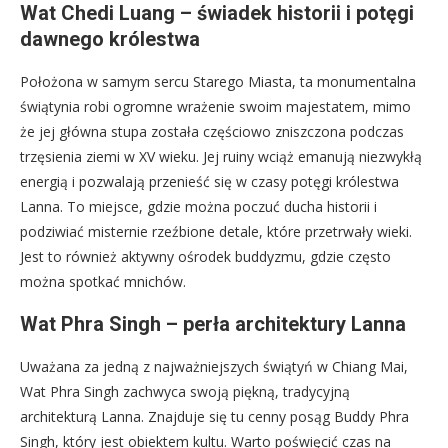
Wat Chedi Luang – świadek historii i potęgi
dawnego królestwa
Położona w samym sercu Starego Miasta, ta monumentalna
świątynia robi ogromne wrażenie swoim majestatem, mimo
że jej główna stupa została częściowo zniszczona podczas
trzęsienia ziemi w XV wieku. Jej ruiny wciąż emanują niezwykłą
energią i pozwalają przenieść się w czasy potęgi królestwa
Lanna. To miejsce, gdzie można poczuć ducha historii i
podziwiać misternie rzeźbione detale, które przetrwały wieki.
Jest to również aktywny ośrodek buddyzmu, gdzie często
można spotkać mnichów.
Wat Phra Singh – perła architektury Lanna
Uważana za jedną z najważniejszych świątyń w Chiang Mai,
Wat Phra Singh zachwyca swoją piękną, tradycyjną
architekturą Lanna. Znajduje się tu cenny posąg Buddy Phra
Singh, który jest obiektem kultu. Warto poświęcić czas na