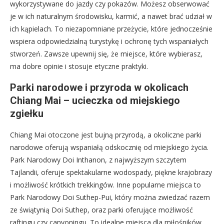
wykorzystywane do jazdy czy pokazów. Możesz obserwować
je w ich naturalnym środowisku, karmić, a nawet brać udział w
ich kąpielach. To niezapomniane przeżycie, które jednocześnie
wspiera odpowiedzialną turystykę i ochronę tych wspaniałych
stworzeń. Zawsze upewnij się, że miejsce, które wybierasz,
ma dobre opinie i stosuje etyczne praktyki.
Parki narodowe i przyroda w okolicach
Chiang Mai – ucieczka od miejskiego
zgiełku
Chiang Mai otoczone jest bujną przyrodą, a okoliczne parki
narodowe oferują wspaniałą odskocznię od miejskiego życia.
Park Narodowy Doi Inthanon, z najwyższym szczytem
Tajlandii, oferuje spektakularne wodospady, piękne krajobrazy
i możliwość krótkich trekkingów. Inne popularne miejsca to
Park Narodowy Doi Suthep-Pui, który można zwiedzać razem
ze świątynią Doi Suthep, oraz parki oferujące możliwość
raftingu czy canyoningu. To idealne miejsca dla miłośników