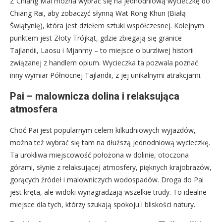
Z Chiang Mai można wybrać się na jednodniową wycieczkę do
Chiang Rai, aby zobaczyć słynną Wat Rong Khun (Białą
Świątynię), która jest dziełem sztuki współczesnej. Kolejnym
punktem jest Złoty Trójkąt, gdzie zbiegają się granice
Tajlandii, Laosu i Mjanmy – to miejsce o burzliwej historii
związanej z handlem opium. Wycieczka ta pozwala poznać
inny wymiar Północnej Tajlandii, z jej unikalnymi atrakcjami.
Pai – malownicza dolina i relaksująca
atmosfera
Choć Pai jest popularnym celem kilkudniowych wyjazdów,
można też wybrać się tam na dłuższą jednodniową wycieczkę.
Ta urokliwa miejscowość położona w dolinie, otoczona
górami, słynie z relaksującej atmosfery, pięknych krajobrazów,
gorących źródeł i malowniczych wodospadów. Droga do Pai
jest kręta, ale widoki wynagradzają wszelkie trudy. To idealne
miejsce dla tych, którzy szukają spokoju i bliskości natury.