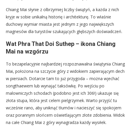
Chiang Mai słynie z olbrzymiej liczby świątyń, a każda z nich
kryje w sobie unikalną historię i architekturę. To właśnie
duchowy wymiar miasta jest jednym z jego największych
magnesów dla turystów szukających głębszych doświadczeń.
Wat Phra That Doi Suthep – ikona Chiang
Mai na wzgórzu
To bezapelacyjnie najbardziej rozpoznawalna świątynia Chiang
Mai, położona na szczycie góry z widokiem zapierającym dech
w piersiach. Dotarcie tam to już przygoda – można wjechać
songthaewem lub wynająć taksówkę. Po wejściu po
malowniczych schodach (podobno jest ich 306!) ukazuje się
złota stupa, która jest celem pielgrzymek. Warto przyjść tu
wcześnie rano, aby uniknąć tłumów i nacieszyć się spokojem
oraz porannym słońcem oświetlającym złote zdobienia. Widok
na całe Chiang Mai z góry wynagradza każdy wysiłek.