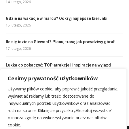
14 lutego, 2026
Gdzie na wakacje w marcu? Odkryj najlepsze kierunki!
15 lutego, 2026
Ile się idzie na Giewont? Planuj trasę jak prawdziwy góral!
17 lutego, 2026
Lukka co zobaczyć: TOP atrakcje i inspiracje na wyjazd
14 lutego, 2026
Cenimy prywatność użytkowników
Antwerpia co zobaczyć: Twój przewodnik po najlepszych
Używamy plików cookie, aby poprawić jakość przeglądania,
atrakcjach
wyświetlać reklamy lub treści dostosowane do
14 lutego, 2026
indywidualnych potrzeb użytkowników oraz analizować
ruch na stronie. Kliknięcie przycisku „Akceptuj wszystkie”
oznacza zgodę na wykorzystywanie przez nas plików
cookie.