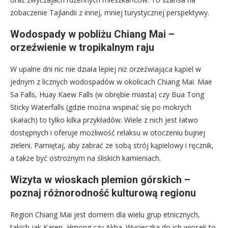
zobaczenie Tajlandii z innej, mniej turystycznej perspektywy.
Wodospady w pobliżu Chiang Mai –
orzeźwienie w tropikalnym raju
W upalne dni nic nie działa lepiej niż orzeźwiająca kąpiel w
jednym z licznych wodospadów w okolicach Chiang Mai. Mae
Sa Falls, Huay Kaew Falls (w obrębie miasta) czy Bua Tong
Sticky Waterfalls (gdzie można wspinać się po mokrych
skałach) to tylko kilka przykładów. Wiele z nich jest łatwo
dostępnych i oferuje możliwość relaksu w otoczeniu bujnej
zieleni. Pamiętaj, aby zabrać ze sobą strój kąpielowy i ręcznik,
a także być ostrożnym na śliskich kamieniach.
Wizyta w wioskach plemion górskich –
poznaj różnorodność kulturową regionu
Region Chiang Mai jest domem dla wielu grup etnicznych,
takich jak Karen, Hmong czy Akha. Wycieczka do ich wiosek to