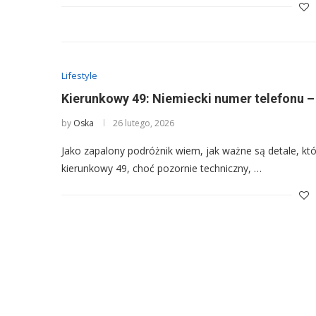
Lifestyle
Kierunkowy 49: Niemiecki numer telefonu –
by
Oska
26 lutego, 2026
Jako zapalony podróżnik wiem, jak ważne są detale, kt
kierunkowy 49, choć pozornie techniczny, …