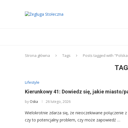
Strona główna
Tags
Posts tagged with "Polska
TAG
Lifestyle
Kierunkowy 41: Dowiedz się, jakie miasto/p
by
Oska
26 lutego, 2026
Wielokrotnie zdarza się, że nieoczekiwane połączenie 
czy to potencjalny problem, czy może zapowiedź …