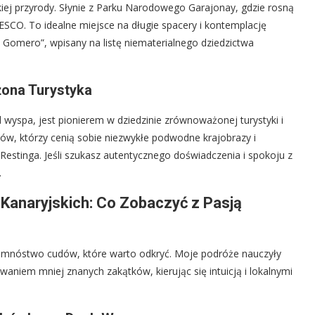
kiej przyrody. Słynie z Parku Narodowego Garajonay, gdzie rosną
ESCO. To idealne miejsce na długie spacery i kontemplację
o Gomero”, wpisany na listę niematerialnego dziedzictwa
żona Turystyka
d wyspa, jest pionierem w dziedzinie zrównoważonej turystyki i
ów, którzy cenią sobie niezwykłe podwodne krajobrazy i
Restinga. Jeśli szukasz autentycznego doświadczenia i spokoju z
.
Kanaryjskich: Co Zobaczyć z Pasją
a mnóstwo cudów, które warto odkryć. Moje podróże nauczyły
ywaniem mniej znanych zakątków, kierując się intuicją i lokalnymi