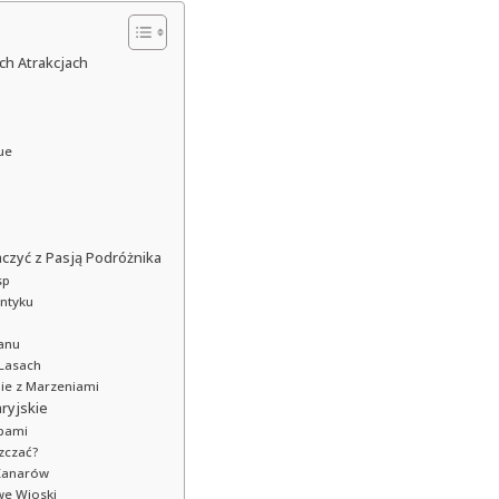
h Atrakcjach
ue
czyć z Pasją Podróżnika
sp
ntyku
eanu
 Lasach
ie z Marzeniami
ryjskie
spami
zczać?
Kanarów
we Wioski