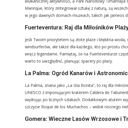
wulkanicznej aktywności, a Park Narodowy Timanfaya s
Manrique, który zintegrował sztukę z naturą, są wszec
w jego dawnych domach-muzeach, takich jak Jameos del
Fuerteventura: Raj dla Miłośników Pla
Jeśli Twoim priorytetem są złote plaże i błękitna woda, 
windsurferów, ale także dla każdego, kto po prostu chc
wręcz legendarne. Pamiętaj, że na Fuerteventurze często
warto to uwzględnić, planując spacery po plaży.
La Palma: Ogród Kanarów i Astronomi
La Palma, znana jako „La Isla Bonita”, to raj dla miłośn
UNESCO z imponującym kraterem Caldera de Taburiente
wędrując po licznych szlakach. Dodatkowym atutem wy
szczycie Roque de los Muchachos – widok nocnego nieb
Gomera: Wieczne Lasów Wrzosowe i Tr