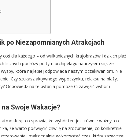
j
ik po Niezapomnianych Atrakcjach
 coś dla każdego – od wulkanicznych krajobrazów i dzikich plaż
ch licznych podróży po tym archipelagu nauczyłem się, że
wyspy, która najlepiej odpowiada naszym oczekiwaniom. Nie
 Ciebie. Czy szukasz aktywnego wypoczynku, relaksu na plaży,
tury? Odpowiedź na te pytania pomoże Ci zawęzić wybór i
ć na Swoje Wakacje?
i atmosferę, co sprawia, że wybór ten jest równie ważny, co
ka, że warto poświęcić chwilę na zrozumienie, co konkretnie
zczarowania i maksymalnie wykorzystać czas, który zazwyczaj