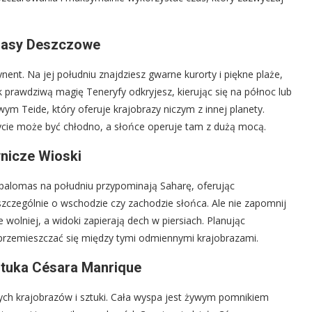
 Lasy Deszczowe
nent. Na jej południu znajdziesz gwarne kurorty i piękne plaże,
ak prawdziwą magię Teneryfy odkryjesz, kierując się na północ lub
m Teide, który oferuje krajobrazy niczym z innej planety.
ycie może być chłodno, a słońce operuje tam z dużą mocą.
nicze Wioski
alomas na południu przypominają Saharę, oferując
szczególnie o wschodzie czy zachodzie słońca. Ale nie zapomnij
e wolniej, a widoki zapierają dech w piersiach. Planując
rzemieszczać się między tymi odmiennymi krajobrazami.
ztuka Césara Manrique
ych krajobrazów i sztuki. Cała wyspa jest żywym pomnikiem