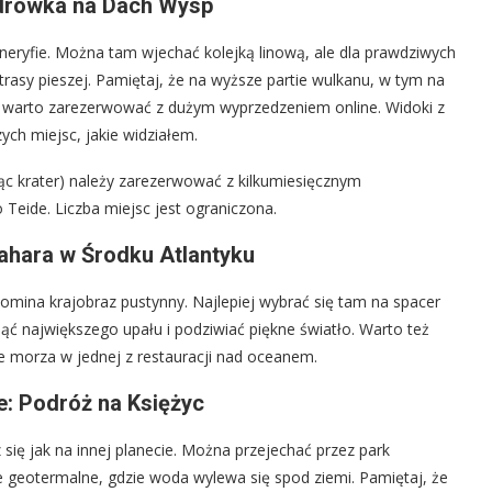
ędrówka na Dach Wysp
ryfie. Można tam wjechać kolejką linową, ale dla prawdziwych
asy pieszej. Pamiętaj, że na wyższe partie wulkanu, w tym na
re warto zarezerwować z dużym wyprzedzeniem online. Widoki z
ych miejsc, jakie widziałem.
ąc krater) należy zarezerwować z kilkumiesięcznym
Teide. Liczba miejsc jest ograniczona.
ahara w Środku Atlantyku
omina krajobraz pustynny. Najlepiej wybrać się tam na spacer
 największego upału i podziwiać piękne światło. Warto też
ce morza w jednej z restauracji nad oceanem.
: Podróż na Księżyc
z się jak na innej planecie. Można przejechać przez park
geotermalne, gdzie woda wylewa się spod ziemi. Pamiętaj, że