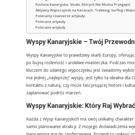
Kuchnia Kanaryjska: Smaki, Których Nie Można Przegapić
Aktywny Wypoczynek na Kanarach: Trekking, Surfing i Więce
Polecamy również te artykuły:
Polecane artykuły
Polecane artykuły
Wyspy Kanaryjskie – Twój Przewodn
Wyspy Kanaryjskie to prawdziwy skarb Europy, oferujący
po bujną roślinność i urokliwe miasteczka. Podczas moi
kluczem do udanego wypoczynku jest świadomy wybór 
ma jednej „najlepszej” wyspy, jest tylko ta idealna dla
kontaktu z naturą, czy może fascynującej historii i kul
zaplanować podróż marzeń.
Wyspy Kanaryjskie: Który Raj Wybra
Każda z Wysp Kanaryjskich ma swój unikalny charakter 
samo planowanie atrakcji. Z mojego doświadczenia wyni
dana wyspa ma do zaoferowania. Pozwoli to uniknąć ro