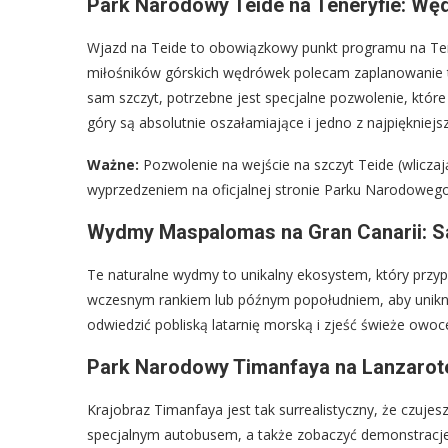
Park Narodowy Teide na Teneryfie: W
Wjazd na Teide to obowiązkowy punkt programu na Tene
miłośników górskich wędrówek polecam zaplanowanie tr
sam szczyt, potrzebne jest specjalne pozwolenie, któ
góry są absolutnie oszałamiające i jedno z najpiękniejsz
Ważne:
Pozwolenie na wejście na szczyt Teide (wliczaj
wyprzedzeniem na oficjalnej stronie Parku Narodowego 
Wydmy Maspalomas na Gran Canarii: S
Te naturalne wydmy to unikalny ekosystem, który przyp
wczesnym rankiem lub późnym popołudniem, aby uniknąć
odwiedzić pobliską latarnię morską i zjeść świeże owo
Park Narodowy Timanfaya na Lanzarote
Krajobraz Timanfaya jest tak surrealistyczny, że czujes
specjalnym autobusem, a także zobaczyć demonstracje 