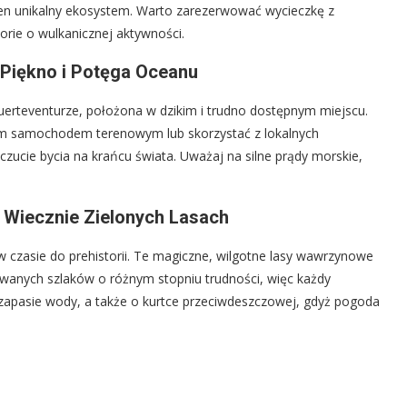
 ten unikalny ekosystem. Warto zarezerwować wycieczkę z
orie o wulkanicznej aktywności.
 Piękno i Potęga Oceanu
Fuerteventurze, położona w dzikim i trudno dostępnym miejscu.
tam samochodem terenowym lub skorzystać z lokalnych
czucie bycia na krańcu świata. Uważaj na silne prądy morskie,
 Wiecznie Zielonych Lasach
czasie do prehistorii. Te magiczne, wilgotne lasy wawrzynowe
owanych szlaków o różnym stopniu trudności, więc każdy
i zapasie wody, a także o kurtce przeciwdeszczowej, gdyż pogoda