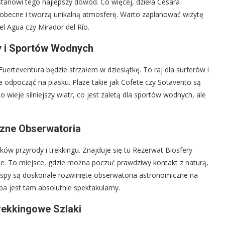
tanowi tego najlepszy dowód. Co więcej, dzieła Césara
hobecne i tworzą unikalną atmosferę. Warto zaplanować wizytę
 Agua czy Mirador del Río.
ży i Sportów Wodnych
Fuerteventura będzie strzałem w dziesiątkę. To raj dla surferów i
e odpocząć na piasku. Plaże takie jak Cofete czy Sotavento są
 wieje silniejszy wiatr, co jest zaletą dla sportów wodnych, ale
czne Obserwatoria
ików przyrody i trekkingu. Znajduje się tu Rezerwat Biosfery
. To miejsce, gdzie można poczuć prawdziwy kontakt z naturą,
spy są doskonale rozwinięte obserwatoria astronomiczne na
a jest tam absolutnie spektakularny.
ekkingowe Szlaki