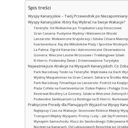
Spis treści
Wyspy Kanaryjskie – Twój Przewodnik po Niezapomnianyc
Wyspy Kanaryjskie: Który Raj Wybrać na Swoje Wakacje?
Teneryfa: Od Wulkanów po Tropikalne Lasy Deszczowe
Gran Canaria: Pustynne Wydmy i Malownicze Wioski
Lanzarote: Wulkaniczne Krajobrazy i Sztuka Césara Manriq
Fuerteventura: Raj dla Miłośników Plaży i Sportów Wodnych
La Palma: Ogród Kanarów i Astronomiczne Obserwatoria
Gomera: Wieczne Lasów Wrzosowe i Trekkingowe Szlaki
El Hierro: Podwodny Świat i Zrównoważona Turystyka
Najważniejsze Atrakcje na Wyspach Kanaryjskich: Co Zoba
Park Narodowy Teide na Teneryfie: Wędrówka na Dach Wy
Wydmy Maspalomas na Gran Canarii: Sahara w Środku Atla
Park Narodowy Timanfaya na Lanzarote: Podróż na Księżyc
Plaża Cofete na Fuerteventurze: Dzikie Piękno i Potęga Oc
Rezerwat Biosfery La Gomery: Szlaki w Wiecznie Zielonych
Podwodne Sanktuarium La Restinga na El Hierro: Nurkowan
Praktyczne Porady dla Planujących Wyjazd na Wyspy Kana
Najlepszy Czas na Wakacje: Sezonowe Różnice Między Wy
Transport Między Wyspami: Promy i Loty – Jak Się Przemies
Wynajem Samochodu: Klucz do Swobodnego Odkrywania 
Noclegi na Kanarach: Od Luksusowych Resortów po Urokli