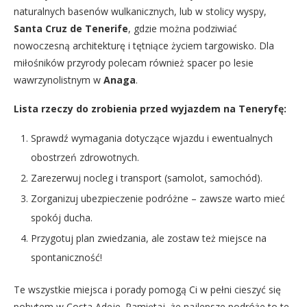
naturalnych basenów wulkanicznych, lub w stolicy wyspy,
Santa Cruz de Tenerife
, gdzie można podziwiać
nowoczesną architekturę i tętniące życiem targowisko. Dla
miłośników przyrody polecam również spacer po lesie
wawrzynolistnym w
Anaga
.
Lista rzeczy do zrobienia przed wyjazdem na Teneryfę:
Sprawdź wymagania dotyczące wjazdu i ewentualnych
obostrzeń zdrowotnych.
Zarezerwuj nocleg i transport (samolot, samochód).
Zorganizuj ubezpieczenie podróżne – zawsze warto mieć
spokój ducha.
Przygotuj plan zwiedzania, ale zostaw też miejsce na
spontaniczność!
Te wszystkie miejsca i porady pomogą Ci w pełni cieszyć się
pobytem w Costa Adeje. Pamiętaj, że najlepsze podróże to te