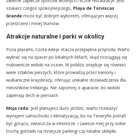
świetne zaplecze sportów wodnych i liczne restauracje. Jeśli
szukasz czegoś spokojniejszego,
Playa de Torviscas
Grande
może być dobrym wyborem, oferującym więcej
przestrzeni i mniej tłumów.
Atrakcje naturalne i parki w okolicy
Poza plażami, Costa Adeje otacza przepiękna przyroda. Warto
wybrać się na spacer po lokalnych klifach, skąd rozciągają się
malownicze widoki na ocean. W pobliżu znajduje się również
wiele szlaków pieszych, które prowadzą przez kaniony i
wulkaniczne krajobrazy, oferując unikalne doświadczenia dla
miłośników trekkingu. Nie zapomnij o aparacie, bo widoki
zapierają dech w piersiach.
Moja rada:
Jeśli planujesz dużo jeździć, warto rozważyć
wynajem samochodu z klimatyzacją, bo na Teneryfie potrafi
być gorąco, zwłaszcza w interiorze. I zawsze miej przy sobie
trochę gotówki na mniejsze parkingi czy lokalne sklepiki.