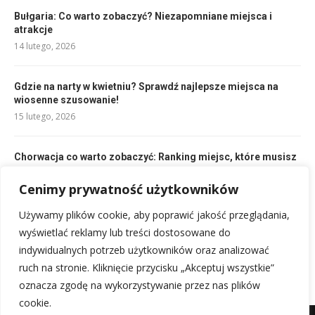
Bułgaria: Co warto zobaczyć? Niezapomniane miejsca i
atrakcje
14 lutego, 2026
Gdzie na narty w kwietniu? Sprawdź najlepsze miejsca na
wiosenne szusowanie!
15 lutego, 2026
Chorwacja co warto zobaczyć: Ranking miejsc, które musisz
poznać!
14 lutego, 2026
Cenimy prywatność użytkowników
Używamy plików cookie, aby poprawić jakość przeglądania,
Marrakesz co zobaczyć: Najlepsze atrakcje i sekrety
wyświetlać reklamy lub treści dostosowane do
14 lutego, 2026
indywidualnych potrzeb użytkowników oraz analizować
ruch na stronie. Kliknięcie przycisku „Akceptuj wszystkie”
oznacza zgodę na wykorzystywanie przez nas plików
cookie.