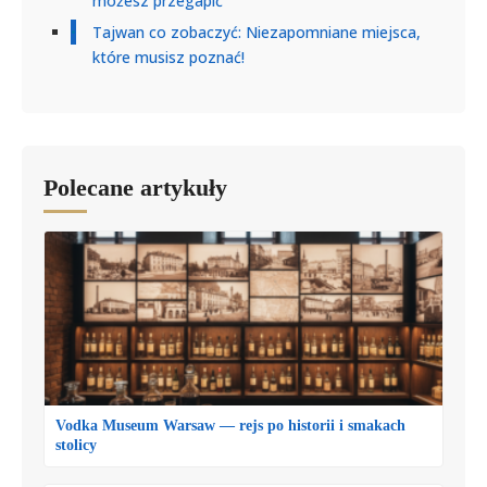
możesz przegapić
Tajwan co zobaczyć: Niezapomniane miejsca,
które musisz poznać!
Polecane artykuły
Vodka Museum Warsaw — rejs po historii i smakach
stolicy