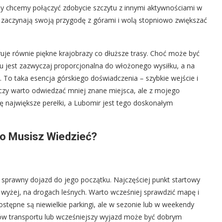
dy chcemy połączyć zdobycie szczytu z innymi aktywnościami w
ro zaczynają swoją przygodę z górami i wolą stopniowo zwiększać
ruje równie piękne krajobrazy co dłuższe trasy. Choć może być
tu jest zazwyczaj proporcjonalna do włożonego wysiłku, a na
 To taka esencja górskiego doświadczenia – szybkie wejście i
 czy warto odwiedzać mniej znane miejsca, ale z mojego
ię największe perełki, a Lubomir jest tego doskonałym
Co Musisz Wiedzieć?
 sprawny dojazd do jego początku. Najczęściej punkt startowy
o wyżej, na drogach leśnych. Warto wcześniej sprawdzić mapę i
tępne są niewielkie parkingi, ale w sezonie lub w weekendy
w transportu lub wcześniejszy wyjazd może być dobrym