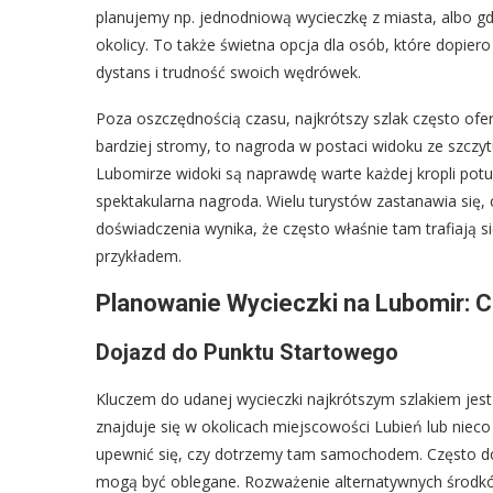
planujemy np. jednodniową wycieczkę z miasta, albo g
okolicy. To także świetna opcja dla osób, które dopie
dystans i trudność swoich wędrówek.
Poza oszczędnością czasu, najkrótszy szlak często ofe
bardziej stromy, to nagroda w postaci widoku ze szczy
Lubomirze widoki są naprawdę warte każdej kropli potu.
spektakularna nagroda. Wielu turystów zastanawia się,
doświadczenia wynika, że często właśnie tam trafiają s
przykładem.
Planowanie Wycieczki na Lubomir: 
Dojazd do Punktu Startowego
Kluczem do udanej wycieczki najkrótszym szlakiem jest
znajduje się w okolicach miejscowości Lubień lub niec
upewnić się, czy dotrzemy tam samochodem. Często dos
mogą być oblegane. Rozważenie alternatywnych środkó