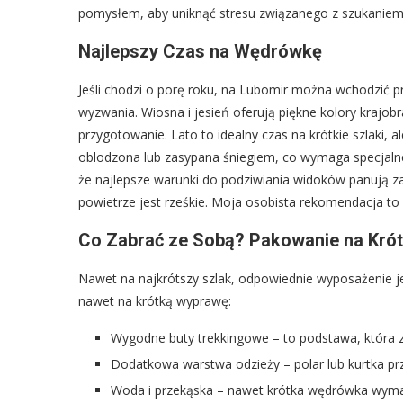
pomysłem, aby uniknąć stresu związanego z szukaniem
Najlepszy Czas na Wędrówkę
Jeśli chodzi o porę roku, na Lubomir można wchodzić pr
wyzwania. Wiosna i jesień oferują piękne kolory krajob
przygotowanie. Lato to idealny czas na krótkie szlaki, 
oblodzona lub zasypana śniegiem, co wymaga specjaln
że najlepsze warunki do podziwiania widoków panują zaz
powietrze jest rześkie. Moja osobista rekomendacja to 
Co Zabrać ze Sobą? Pakowanie na Kró
Nawet na najkrótszy szlak, odpowiednie wyposażenie je
nawet na krótką wyprawę:
Wygodne buty trekkingowe – to podstawa, która z
Dodatkowa warstwa odzieży – polar lub kurtka p
Woda i przekąska – nawet krótka wędrówka wymaga