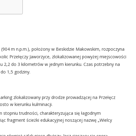
r (904 m n.p.m.), położony w Beskidzie Makowskim, rozpoczyna
okolic Przełęczy Jaworzyce, zlokalizowanej powyżej miejscowości
u 2,2 do 3 kilometrów w jednym kierunku. Czas potrzebny na
 do 1,5 godziny.
arking zlokalizowany przy drodze prowadzącej na Przełęcz
osto w kierunku kulminacji.
im stopniu trudności, charakteryzująca się łagodnym
iąc fragment ścieżki edukacyjnej noszącej nazwę „Wielcy
je również szlak nieco dłuższy, lecz cieszący się sporą