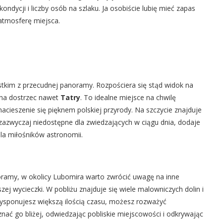
dycji i liczby osób na szlaku. Ja osobiście lubię mieć zapas
 atmosferę miejsca.
stkim z przecudnej panoramy. Rozpościera się stąd widok na
żna dostrzec nawet
Tatry
. To idealne miejsce na chwilę
nacieszenie się pięknem polskiej przyrody. Na szczycie znajduje
zazwyczaj niedostępne dla zwiedzających w ciągu dnia, dodaje
dla miłośników astronomii.
noramy, w okolicy Lubomira warto zwrócić uwagę na inne
ej wycieczki. W pobliżu znajduje się wiele malowniczych dolin i
i dysponujesz większą ilością czasu, możesz rozważyć
nać go bliżej, odwiedzając pobliskie miejscowości i odkrywając