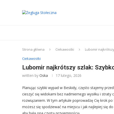
Strona główna
Ciekawostki
Lubomir najkrótszy
Ciekawostki
Lubomir najkrótszy szlak: Szybko
written by
Oska
17 lutego, 2026
Planując szybki wypad w Beskidy, często stajemy prze
cieszyć się widokami bez nadmiernego wysiłku i straty 
rozwiązaniem. W tym artykule poprowadzę Cię krok po 
możesz się spodziewać na miejscu i jak najlepiej się do
aby była ona czystą przyjemnością.