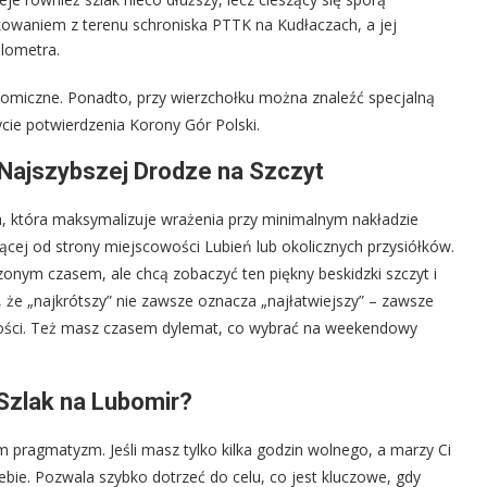
owaniem z terenu schroniska PTTK na Kudłaczach, a jej
ilometra.
omiczne. Ponadto, przy wierzchołku można znaleźć specjalną
cie potwierdzenia Korony Gór Polski.
 Najszybszej Drodze na Szczyt
a, która maksymalizuje wrażenia przy minimalnym nakładzie
ącej od strony miejscowości Lubień lub okolicznych przysiółków.
czonym czasem, ale chcą zobaczyć ten piękny beskidzki szczyt i
 że „najkrótszy” nie zawsze oznacza „najłatwiejszy” – zawsze
iwości. Też masz czasem dylemat, co wybrać na weekendowy
Szlak na Lubomir?
m pragmatyzm. Jeśli masz tylko kilka godzin wolnego, a marzy Ci
Ciebie. Pozwala szybko dotrzeć do celu, co jest kluczowe, gdy