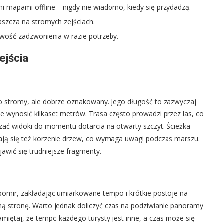
i mapami offline – nigdy nie wiadomo, kiedy się przydadzą.
łaszcza na stromych zejściach.
wość zadzwonienia w razie potrzeby.
ejścia
o stromy, ale dobrze oznakowany. Jego długość to zazwyczaj
e wynosić kilkaset metrów. Trasa często prowadzi przez las, co
czać widoki do momentu dotarcia na otwarty szczyt. Ścieżka
iają się też korzenie drzew, co wymaga uwagi podczas marszu.
wić się trudniejsze fragmenty.
ubomir, zakładając umiarkowane tempo i krótkie postoje na
dną stronę. Warto jednak doliczyć czas na podziwianie panoramy
miętaj, że tempo każdego turysty jest inne, a czas może się