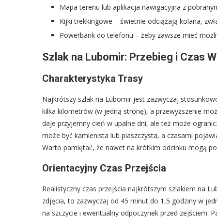
Mapa terenu lub aplikacja nawigacyjna z pobranym
Kijki trekkingowe – świetnie odciążają kolana, zw
Powerbank do telefonu – żeby zawsze mieć możli
Szlak na Lubomir: Przebieg i Czas W
Charakterystyka Trasy
Najkrótszy szlak na Lubomir jest zazwyczaj stosunkow
kilka kilometrów (w jedną stronę), a przewyższenie moż
daje przyjemny cień w upalne dni, ale też może ograni
może być kamienista lub piaszczysta, a czasami pojaw
Warto pamiętać, że nawet na krótkim odcinku mogą poja
Orientacyjny Czas Przejścia
Realistyczny czas przejścia najkrótszym szlakiem na L
zdjęcia, to zazwyczaj od 45 minut do 1,5 godziny w je
na szczycie i ewentualny odpoczynek przed zejściem. Pa